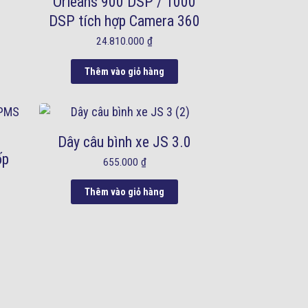
Orleans 900 DSP / 1000
DSP tích hợp Camera 360
24.810.000
₫
Thêm vào giỏ hàng
Dây câu bình xe JS 3.0
ốp
655.000
₫
Thêm vào giỏ hàng