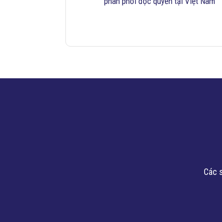
phân phối độc quyền tại Việt Nam
Các s