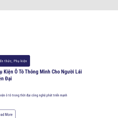
ến thức
,
Phụ kiện
ụ Kiện Ô Tô Thông Minh Cho Người Lái
ện Đại
kiện ô tô trong thời đại công nghệ phát triển mạnh
ead More