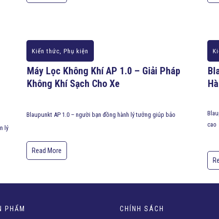
Kiến thức
,
Phụ kiện
Ki
Máy Lọc Không Khí AP 1.0 – Giải Pháp
Bl
Không Khí Sạch Cho Xe
Hà
Blau
Blaupunkt AP 1.0 – người bạn đồng hành lý tưởng giúp bảo
cao
n lý
Read More
R
N PHẨM
CHÍNH SÁCH