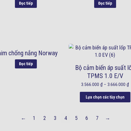
Đọc tiếp
Đọc tiếp
him chống nắng Norway
Đọc tiếp
Bộ cảm biến áp suất l
TPMS 1.0 E/V
3.566.000
₫
–
3.666.000
₫
Lựa chọn các tùy chọn
←
→
1
2
3
4
5
6
7