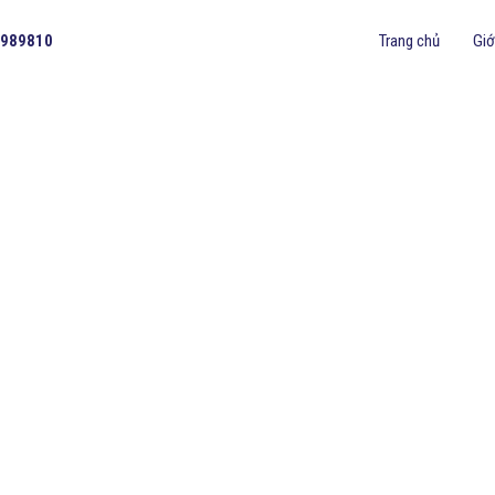
Trang chủ
Giớ
989810
 CỦA BẠN TIỆN NGHI VÀ ĐẶC
 trong việc cung cấp phụ kiện
g một cách thuận lợi. Với sự
ông nghệ trực tuyến hiện đại
 biệt.