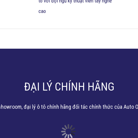
tô với đội ngũ kỹ thuật viên tay nghề
cao
ĐẠI LÝ CHÍNH HÃNG
howroom, đại lý ô tô chính hãng đối tác chính thức của Auto 