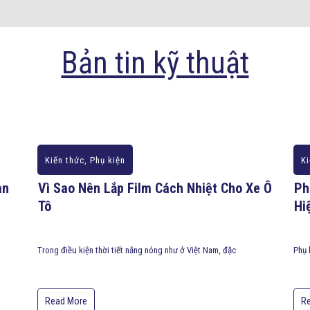
Bản tin kỹ thuật
Kiến thức
,
Phụ kiện
Ki
àn
Vì Sao Nên Lắp Film Cách Nhiệt Cho Xe Ô
Ph
Tô
Hi
Trong điều kiện thời tiết nắng nóng như ở Việt Nam, đặc
Phụ 
Read More
R