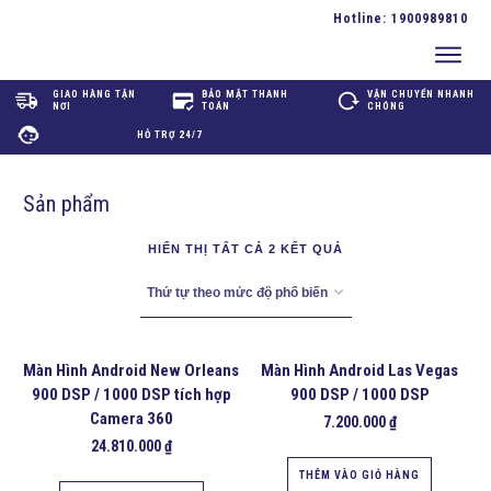
Hotline:
1900989810
GIAO HÀNG TẬN
BẢO MẬT THANH
VẬN CHUYỂN NHANH
NƠI
TOÁN
CHÓNG
HỖ TRỢ 24/7
Sản phẩm
HIỂN THỊ TẤT CẢ 2 KẾT QUẢ
Màn Hình Android New Orleans
Màn Hình Android Las Vegas
900 DSP / 1000 DSP tích hợp
900 DSP / 1000 DSP
Camera 360
7.200.000
₫
24.810.000
₫
THÊM VÀO GIỎ HÀNG