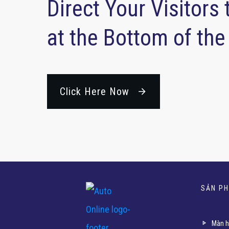
Direct Your Visitors 
at the Bottom of th
Click Here Now
SẢN P
Màn h