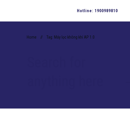
Hotline:
1900989810
Home
//
Tag: Máy lọc không khí AP 1.0
Search for
anything here