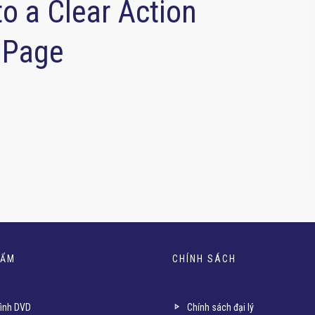
to a Clear Action
e Page
HẨM
CHÍNH SÁCH
ình DVD
Chính sách đại lý