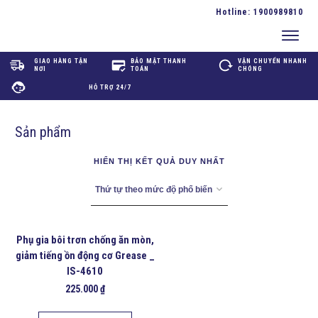
Hotline:
1900989810
GIAO HÀNG TẬN
BẢO MẬT THANH
VẬN CHUYỂN NHANH
NƠI
TOÁN
CHÓNG
HỖ TRỢ 24/7
Sản phẩm
HIỂN THỊ KẾT QUẢ DUY NHẤT
Phụ gia bôi trơn chống ăn mòn,
giảm tiếng ồn động cơ Grease _
IS-4610
225.000
₫