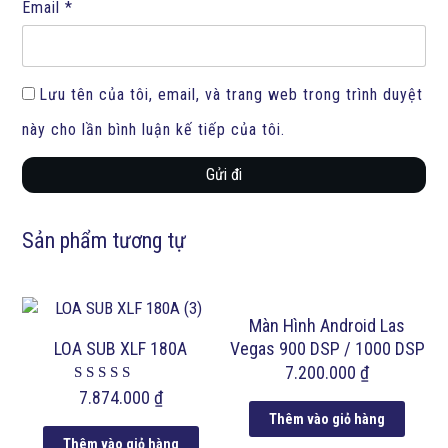
Email
*
Lưu tên của tôi, email, và trang web trong trình duyệt
này cho lần bình luận kế tiếp của tôi.
Gửi đi
Sản phẩm tương tự
Màn Hình Android Las
LOA SUB XLF 180A
Vegas 900 DSP / 1000 DSP
7.200.000
₫
Được xếp
7.874.000
₫
hạng
Thêm vào giỏ hàng
5.00
5 sao
Thêm vào giỏ hàng