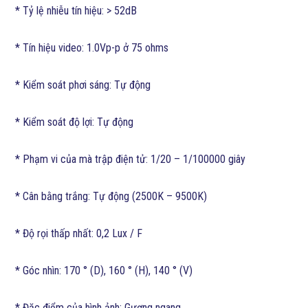
* Tỷ lệ nhiễu tín hiệu: > 52dB
* Tín hiệu video: 1.0Vp-p ở 75 ohms
* Kiểm soát phơi sáng: Tự động
* Kiểm soát độ lợi: Tự động
* Phạm vi của mà trập điện tử: 1/20 – 1/100000 giây​
* Cân bằng trắng: Tự động (2500K – 9500K)
* Độ rọi thấp nhất: 0,2 Lux / F
* Góc nhìn: 170 ° (D), 160 ° (H), 140 ° (V)
* Đặc điểm của hình ảnh: Gương ngang