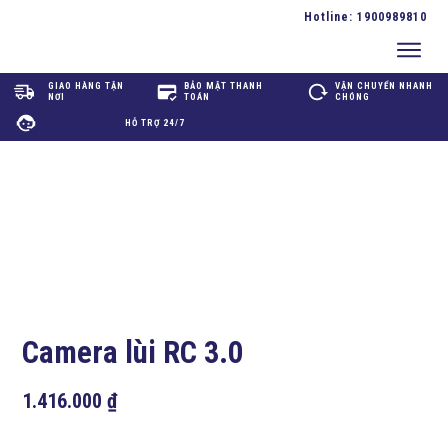
Hotline:
1900989810
GIAO HÀNG TẬN
BẢO MẬT THANH
VẬN CHUYỂN NHANH
NƠI
TOÁN
CHÓNG
HỖ TRỢ 24/7
Camera lùi RC 3.0
1.416.000
₫