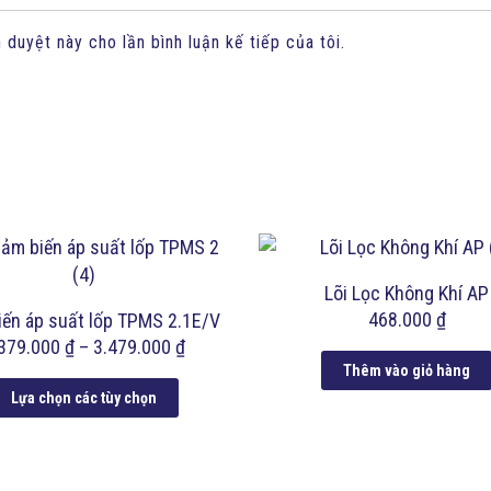
 duyệt này cho lần bình luận kế tiếp của tôi.
Lõi Lọc Không Khí AP
468.000
₫
ến áp suất lốp TPMS 2.1E/V
.379.000
₫
–
3.479.000
₫
Thêm vào giỏ hàng
Lựa chọn các tùy chọn