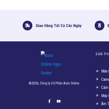
Giao Hàng Tất Cả Các Ngày
SẢN P
Màn 
Came
©
2026
, Công ty Cổ Phần Auto Online
Cảm 
Máy 
Âm T