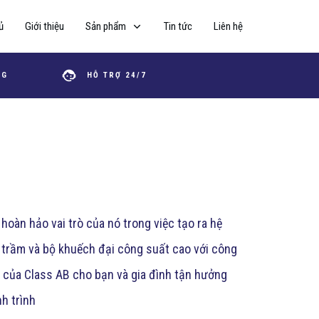
ủ
Giới thiệu
Sản phẩm
Tin tức
Liên hệ
NG
HỖ TRỢ 24/7
hoàn hảo vai trò của nó trong việc tạo ra hệ
 trầm và bộ khuếch đại công suất cao với công
 của Class AB cho bạn và gia đình tận hưởng
h trình