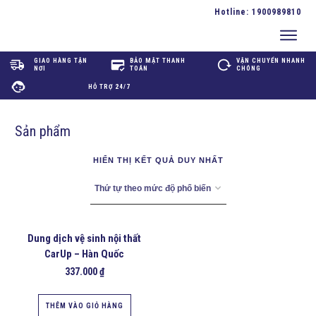
Hotline:
1900989810
GIAO HÀNG TẬN
BẢO MẬT THANH
VẬN CHUYỂN NHANH
NƠI
TOÁN
CHÓNG
HỖ TRỢ 24/7
Sản phẩm
HIỂN THỊ KẾT QUẢ DUY NHẤT
Dung dịch vệ sinh nội thất
CarUp – Hàn Quốc
337.000
₫
THÊM VÀO GIỎ HÀNG