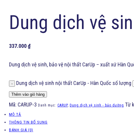
Dung dịch vệ si
337.000
₫
Dung dịch vệ sinh, bảo vệ nội thất CarUp – xuất xứ Hàn Q
Dung dịch vệ sinh nội thất CarUp - Hàn Quốc số lượng
-
Thêm vào giỏ hàng
Mã:
CARUP-3
Từ 
Danh mục:
CARUP
,
Dung dịch vệ sinh - bảo dưỡng
MÔ TẢ
THÔNG TIN BỔ SUNG
ĐÁNH GIÁ (0)