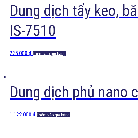
Dung dịch tẩy keo, bă
IS-7510
225.000
₫
Thêm vào giỏ hàng
Dung dịch phủ nano c
1.122.000
₫
Thêm vào giỏ hàng