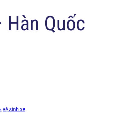
 – Hàn Quốc
ô
,
vệ sinh xe