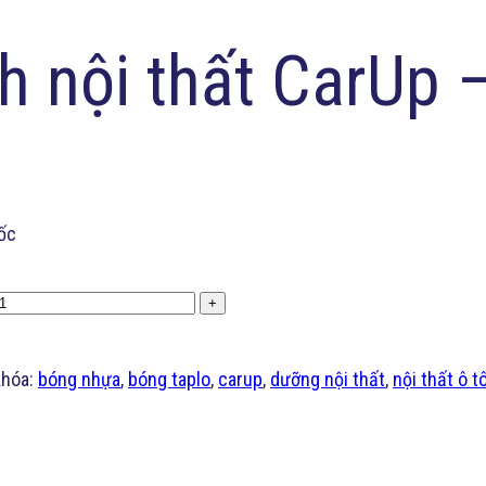
nh nội thất CarUp
uốc
+
khóa:
bóng nhựa
,
bóng taplo
,
carup
,
dưỡng nội thất
,
nội thất ô t