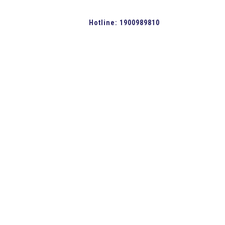
Hotline:
1900989810
GIAO HÀNG TẬN NƠI
BẢO M