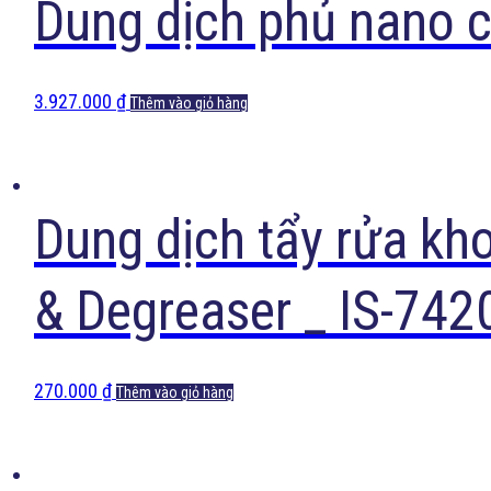
Dung dịch phủ nano 
3.927.000
₫
Thêm vào giỏ hàng
Dung dịch tẩy rửa kh
& Degreaser _ IS-742
270.000
₫
Thêm vào giỏ hàng