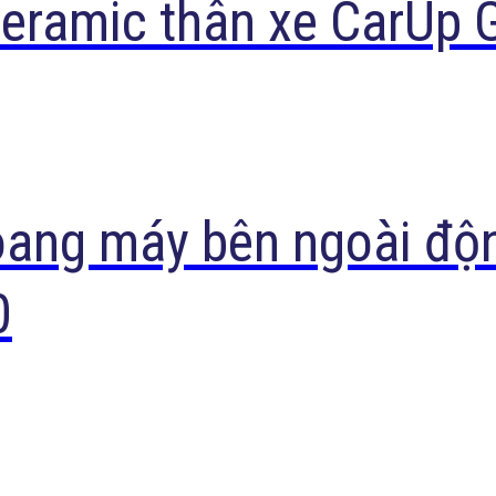
ceramic thân xe CarUp 
oang máy bên ngoài độ
0