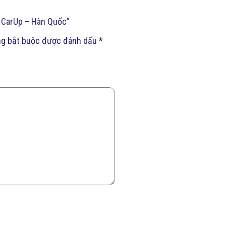
t CarUp – Hàn Quốc”
ng bắt buộc được đánh dấu
*