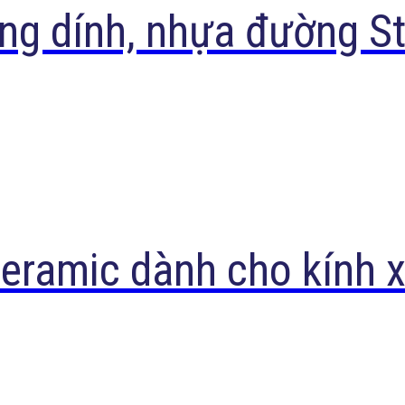
ng dính, nhựa đường St
eramic dành cho kính x